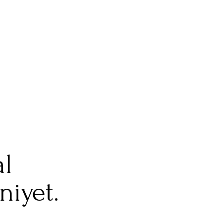
l
niyet.