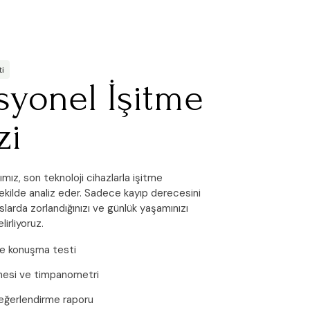
ti
syonel İşitme
zi
ız, son teknoloji cihazlarla işitme
şekilde analiz eder. Sadece kayıp derecesini
nslarda zorlandığınızı ve günlük yaşamınızı
lirliyoruz.
e konuşma testi
nesi ve timpanometri
değerlendirme raporu