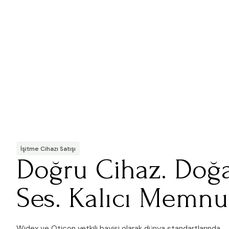
İşitme Cihazı Satışı
Doğru Cihaz. Doğa
Ses. Kalıcı Memnu
Widex ve Oticon yetkili bayisi olarak dünya standartlarında