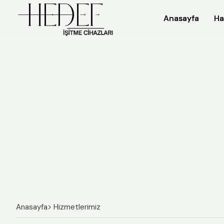
Anasayfa
Anasayfa
Ha
Ha
Anasayfa
> Hizmetlerimiz