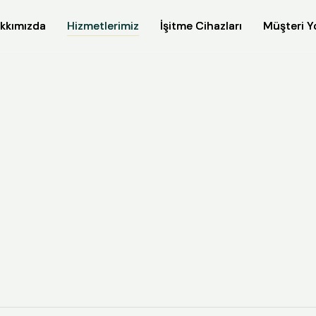
kkımızda
kkımızda
Hizmetlerimiz
Hizmetlerimiz
İşitme Cihazları
İşitme Cihazları
Müşteri Y
Müşteri Y